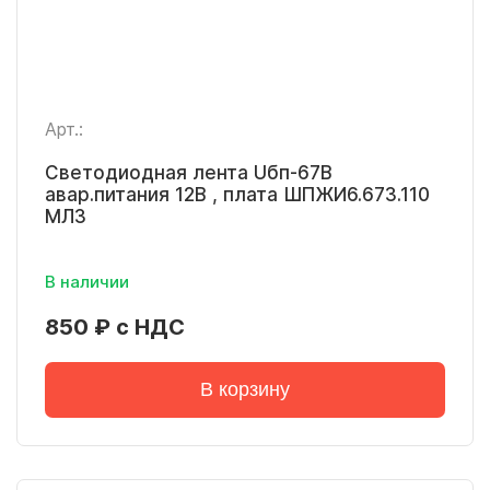
Арт.:
Светодиодная лента Uбп-67В
авар.питания 12В , плата ШПЖИ6.673.110
МЛЗ
В наличии
850 ₽ с НДС
В корзину